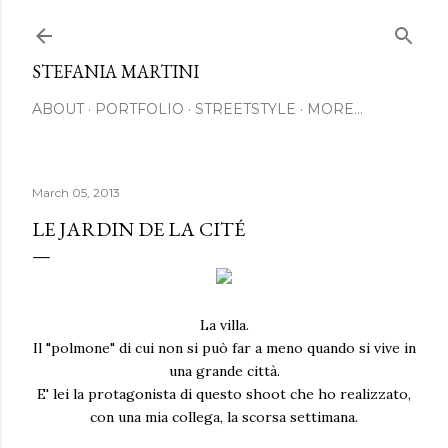
Skip to main content
STEFANIA MARTINI
ABOUT
PORTFOLIO
STREETSTYLE
MORE…
March 05, 2013
LE JARDIN DE LA CITÉ
La villa.
Il "polmone" di cui non si può far a meno quando si vive in
una grande città.
E' lei la protagonista di questo shoot che ho realizzato,
con una mia collega, la scorsa settimana.